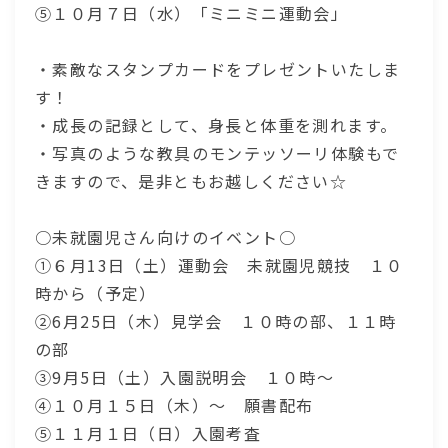
⑤１０月７日（水）「ミニミニ運動会」
・素敵なスタンプカードをプレゼントいたしま
す！
・成長の記録として、身長と体重を測れます。
・写真のような教具のモンテッソーリ体験もで
きますので、是非ともお越しください☆
○未就園児さん向けのイベント○
①６月13日（土）運動会 未就園児競技 １０
時から（予定）
②6月25日（木）見学会 １０時の部、１１時
の部
③9月5日（土）入園説明会 １０時～
④１０月１５日（木）～ 願書配布
⑤１１月１日（日）入園考査