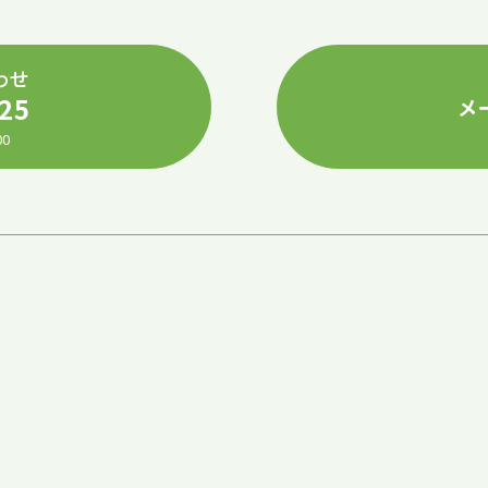
わせ
25
メ
0