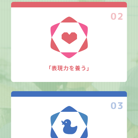
02
｢表現力を養う｣
03